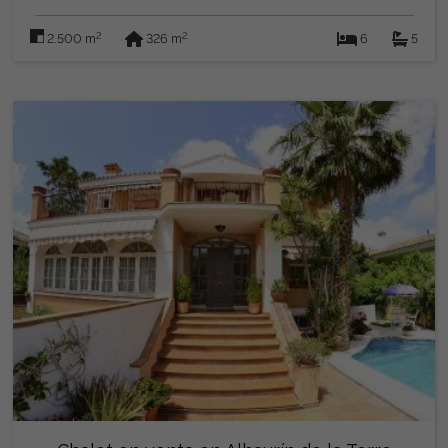
2
2
2.500 m
326 m
6
5