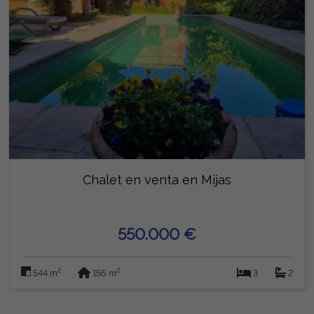
Chalet en venta en Mijas
550.000 €
2
2
544 m
156 m
3
2