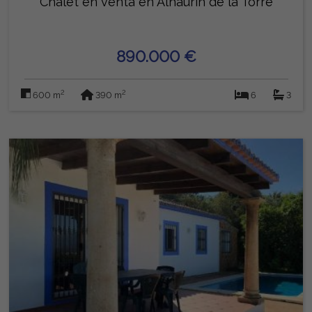
Chalet en venta en Alhaurín de la Torre
890.000 €
2
2
600 m
390 m
6
3