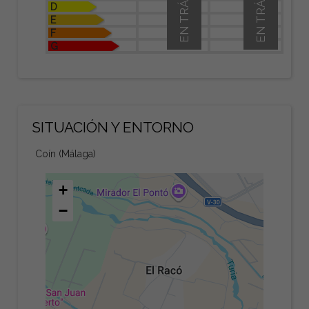
EN TRÁMITE
EN TRÁMITE
D
E
F
G
SITUACIÓN Y ENTORNO
Coín (Málaga)
+
−