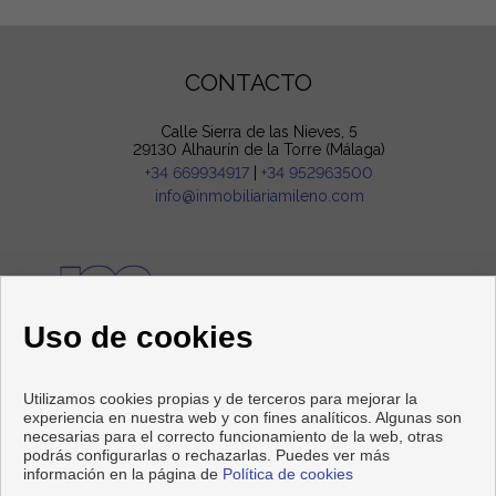
CONTACTO
Calle Sierra de las Nieves, 5
29130 Alhaurín de la Torre (Málaga)
+34 669934917
|
+34 952963500
info@inmobiliariamileno.com
Uso de cookies
SÍGUENOS
Utilizamos cookies propias y de terceros para mejorar la
experiencia en nuestra web y con fines analíticos. Algunas son
necesarias para el correcto funcionamiento de la web, otras
podrás configurarlas o rechazarlas. Puedes ver más
información en la página de
Política de cookies
Copyright © 2026 MILENO INMOBILIARIA. |
Aviso Legal
|
Política