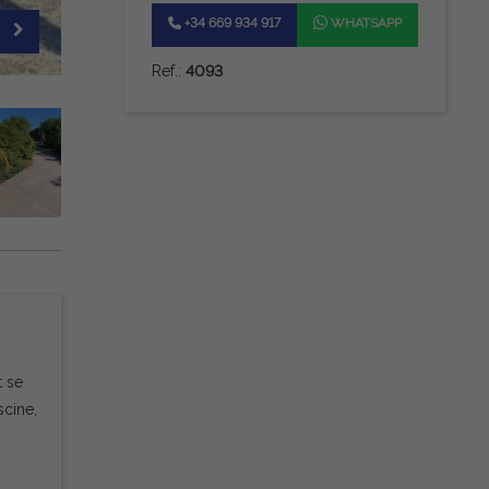
+34 669 934 917
WHATSAPP
Ref.:
4093
t se
scine,