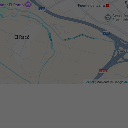
Leaflet
| Map data ©
GoogleMa