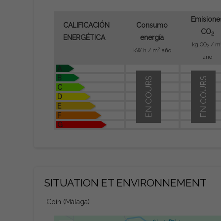
Emisione
CALIFICACIÓN
Consumo
CO
2
ENERGÉTICA
energía
kg CO
/ m
2
2
kW h / m
año
año
A
B
EN COURS
EN COURS
C
D
E
F
G
SITUATION ET ENVIRONNEMENT
Coín (Málaga)