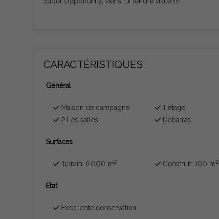
Super Opportunity, viens lui rendre visite!!!!!!
CARACTÉRISTIQUES
Général
Maison de campagne
1 étage
2 Les salles
Débarras
Surfaces
2
2
Terrain: 6.000 m
Construit: 100 m
Etat
Excellente conservation